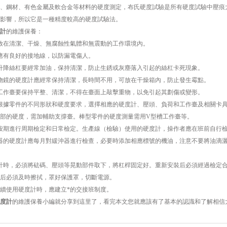
鋼材、有色金屬及軟合金等材料的硬度測定，布氏硬度試驗是所有硬度試驗中壓痕大
影響，所以它是一種精度較高的硬度試驗法。
計
的維護保養：
在清潔、干燥、無腐蝕性氣體和無震動的工作環境內。
有良好的接地線，以防漏電傷人。
降絲杠要經常加油，保持清潔，防止生銹或灰塵落入引起的絲杠卡死現象。
鏡的硬度計應經常保持清潔，長時間不用，可放在干燥箱內，防止發生霉點。
作臺要保持平整、清潔，不得在臺面上敲擊重物，以免引起其劃傷或變形。
據零件的不同形狀和硬度要求，選擇相應的硬度計、壓頭、負荷和工作臺及相關卡具
部的硬度，需加輔助支撐臺。棒型零件的硬度測量需用V型槽工作臺等。
期進行周期檢定和日常檢定。生產線（檢驗）使用的硬度計，操作者應在班前自行
的硬度計應每月對緩沖器進行檢查，必要時添加相應標號的機油，注意不要將油滴灑
時，必須將砝碼、壓頭等晃動部件取下，將杠桿固定好。重新安裝后必須經過檢定合
后必須及時擦拭，罩好保護罩，切斷電源。
續使用硬度計時，應建立*的交接班制度。
度計
的維護保養小編就分享到這里了，看完本文您就應該有了基本的認識和了解相信