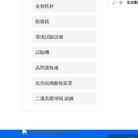
上一篇：
全自動
金相耗材
顯微鏡
環境試驗設備
試驗機
晶間腐蝕儀
低倍組織酸蝕裝置
二通高壓球閥 碳鋼