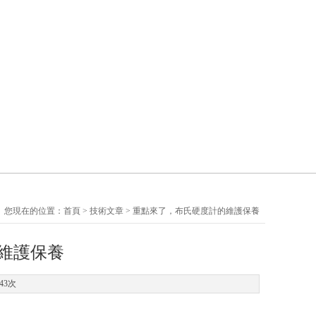
您現在的位置：
首頁
>
技術文章
> 重點來了，布氏硬度計的維護保養
維護保養
43次