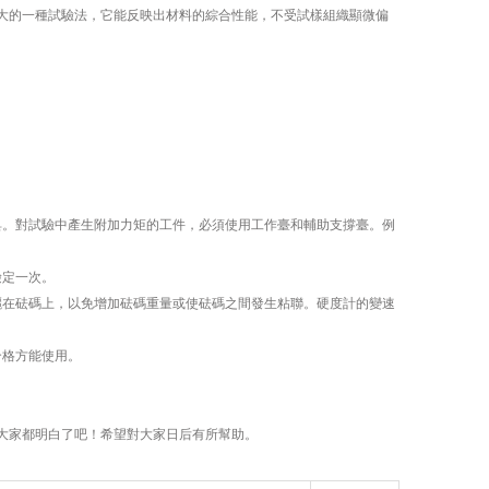
的一種試驗法，它能反映出材料的綜合性能，不受試樣組織顯微偏
。對試驗中產生附加力矩的工件，必須使用工作臺和輔助支撐臺。例
檢定一次。
在砝碼上，以免增加砝碼重量或使砝碼之間發生粘聯。硬度計的變速
格方能使用。
大家都明白了吧！希望對大家日后有所幫助。