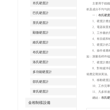
肖氏硬度計
主要用于鑄鐵、
析及成分不均勻的
巴氏硬度計
一：
布氏硬度
1、硬度計應放
里氏硬度計
2、電器裝置應
顯微硬度計
3、工作臺的升
4、有目鏡和物
維氏硬度計
5、硬度計的工
6、操作者應根
布氏硬度計
如：測量長桿件端
洛氏硬度計
7、硬度計應按
8、對有緩沖器
多功能硬度計
箱應定期涂黃油。
9、移動硬度計
邵氏硬度計
10、工作完畢
韋氏硬度計
11、凡多班連
總結：
布氏硬
金相制樣設備